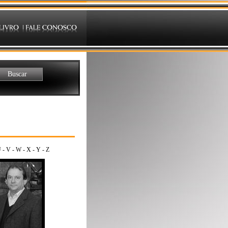
U
-
V
-
W
-
X
-
Y
-
Z