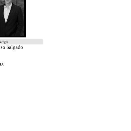
ntegral
so Salgado
MA