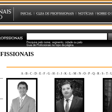
FISSIONAIS
A
-
B
-
C
-
D
-
E
-
F
-
G
-
H
-
I
-
J
-
K
-
L
-
M
-
N
-
O
-
P
-
Q
-
R
-
S
-
T
-