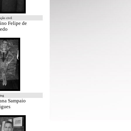
ção civil
ino Felipe de
edo
ing
ana Sampaio
igues