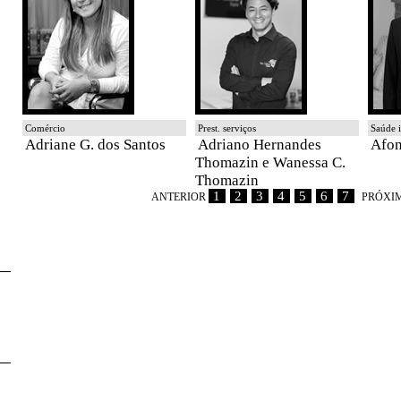
Comércio
Prest. serviços
Saúde i
Adriane G. dos Santos
Adriano Hernandes
Afon
Thomazin e Wanessa C.
Thomazin
1
2
3
4
5
6
7
ANTERIOR
PRÓXI